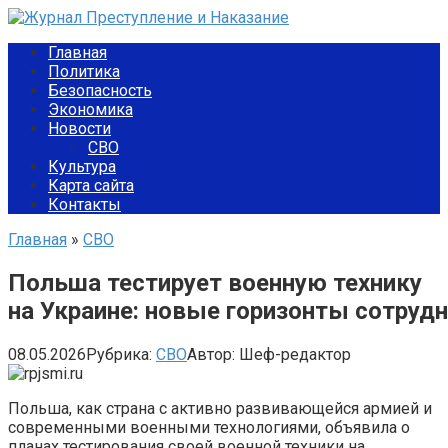
Перейти
к
Главная
контенту
Политика
Безопасность
Экономика
Новости
СВО
Культура
Карта сайта
Контакты
Главная
»
СВО
Польша тестирует военную технику
на Украине: новые горизонты сотруд
08.05.2026
Рубрика:
СВО
Автор:
Шеф-редактор
Польша, как страна с активно развивающейся армией и
современными военными технологиями, объявила о
планах тестирования своей военной техники на