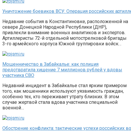
Уничтожение боевиков ВСУ: Операция российских артилл
Недавние события в Константиновке, расположенной на
севере Донецкой Народной Республики (ДНР),
привлекли внимание военных аналитиков и экспертов.
Артиллеристы 72-й отдельной мотострелковой бригады
3-го армейского корпуса Южной группировки войск…
Мошенничество в Забайкалье: как полиция
предотвратила хищение 7 миллионов рублей у вдовы
участника СВО
Недавний инцидент в Забайкалье стал ярким примером
того, как мошенники используют уязвимость граждан,
особенно тех, кто переживает утрату близких. В этом
случае жертвой стала вдова участника специальной
военной…
Обострение конфликта: тактические успехи российских в