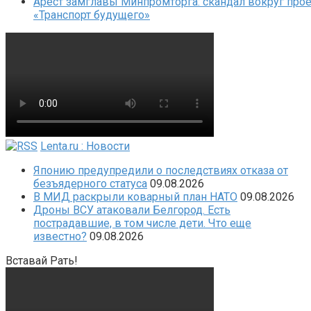
Арест замглавы Минпромторга: скандал вокруг прое
«Транспорт будущего»
Lenta.ru : Новости
Японию предупредили о последствиях отказа от
безъядерного статуса
09.08.2026
В МИД раскрыли коварный план НАТО
09.08.2026
Дроны ВСУ атаковали Белгород. Есть
пострадавшие, в том числе дети. Что еще
известно?
09.08.2026
Вставай Рать!