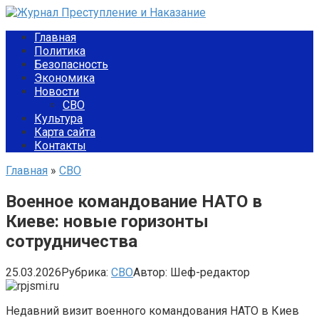
Перейти
к
Главная
контенту
Политика
Безопасность
Экономика
Новости
СВО
Культура
Карта сайта
Контакты
Главная
»
СВО
Военное командование НАТО в
Киеве: новые горизонты
сотрудничества
25.03.2026
Рубрика:
СВО
Автор:
Шеф-редактор
Недавний визит военного командования НАТО в Киев