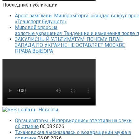
Последние публикации
Арест замглавы Минпромторга: скандал вокруг прое
«Транспорт будущего»
Мировой спрос на
золотые украшения: Тенденции и изменения после 
ЗАКУЛИСНЫЙ УЛЬТИМАТУМ: ПОЧЕМУ ПЛАН
ЗАПАДА ПО УКРАИНЕ НЕ ОСТАВЛЯЕТ МОСКВЕ
ПРАВА ВЫБОРА
Lenta.ru : Новости
Организаторы «Интервидения» ответили на слухи
об отмене
06.08.2026
Тихановская высказалась о возвращении мужа в
политику
06.08.2026