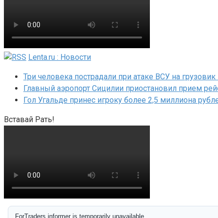
Lenta.ru : Новости
Три человека пострадали при атаке ВСУ на грузовик
Главный аэропорт Сицилии приостановил прием рей
Гол Угальде принес игроку более 2,5 миллиона рубл
Вставай Рать!