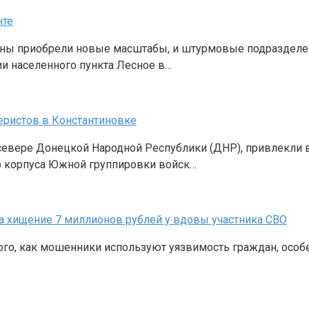
нте
ины приобрели новые масштабы, и штурмовые подразделе
и населенного пункта Лесное в…
еристов в Константиновке
севере Донецкой Народной Республики (ДНР), привлекли 
о корпуса Южной группировки войск…
а хищение 7 миллионов рублей у вдовы участника СВО
о, как мошенники используют уязвимость граждан, особенн