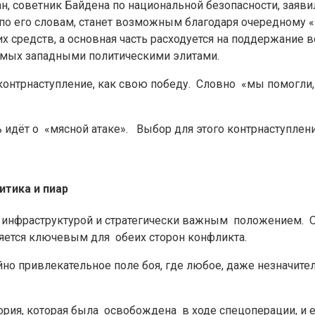
, советник Байдена по национальной безопасности, заявил
, по его словам, станет возможным благодаря очередному 
тих средств, а основная часть расходуется на поддержани
емых западными политическими элитами.
контрнаступление, как свою победу. Словно «мы помогли, 
чь идёт о «мясной атаке». Выбор для этого контрнаступлен
итика и пиар
той инфраструктурой и стратегически важным положением
яется ключевым для обеих сторон конфликта.
ийно привлекательное поле боя, где любое, даже незначи
итория, которая была освобождена в ходе спецоперации, и