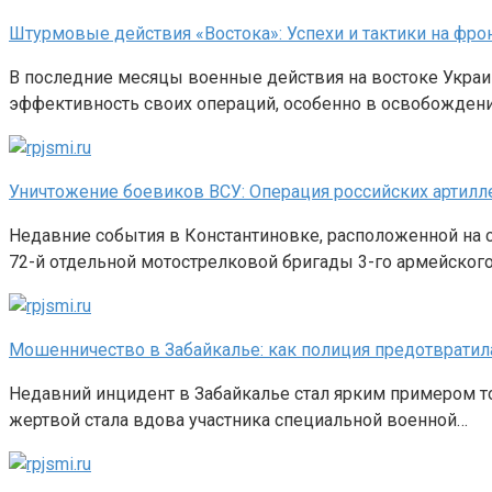
Штурмовые действия «Востока»: Успехи и тактики на фро
В последние месяцы военные действия на востоке Укра
эффективность своих операций, особенно в освобождени
Уничтожение боевиков ВСУ: Операция российских артилл
Недавние события в Константиновке, расположенной на 
72-й отдельной мотострелковой бригады 3-го армейског
Мошенничество в Забайкалье: как полиция предотвратил
Недавний инцидент в Забайкалье стал ярким примером тог
жертвой стала вдова участника специальной военной…