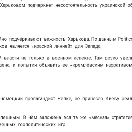
д Харьковом подчеркнет несостоятельность украинской о
йно подчёркивают важность Харькова. По данным Politic
ков является «красной линией» для Запада.
й власти не только в военном аспекте. Там резко уве
таена, и попытки объявить её «кремлёвским нарративом
 немецкий пропагандист Рёпке, не принесло Киеву реа
спешным. В нём заложена вся та же «мясная» стратеги
венных геополитических игр.