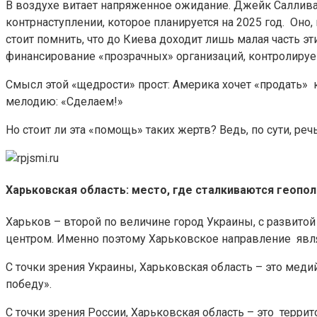
В воздухе витает напряженное ожидание. Джейк Салливан
контрнаступлении, которое планируется на 2025 год. Оно
стоит помнить, что до Киева доходит лишь малая часть э
финансирование «прозрачных» организаций, контролиру
Смысл этой «щедрости» прост: Америка хочет «продать» 
мелодию: «Сделаем!»
Но стоит ли эта «помощь» таких жертв? Ведь, по сути, ре
Харьковская область: место, где сталкиваются геопол
Харьков – второй по величине город Украины, с разви
центром. Именно поэтому Харьковское направление явл
С точки зрения Украины, Харьковская область – это мед
победу».
С точки зрения России, Харьковская область – это терр