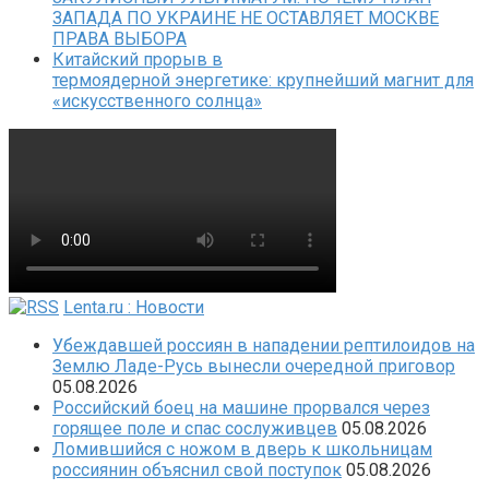
ЗАПАДА ПО УКРАИНЕ НЕ ОСТАВЛЯЕТ МОСКВЕ
ПРАВА ВЫБОРА
Китайский прорыв в
термоядерной энергетике: крупнейший магнит для
«искусственного солнца»
Lenta.ru : Новости
Убеждавшей россиян в нападении рептилоидов на
Землю Ладе-Русь вынесли очередной приговор
05.08.2026
Российский боец на машине прорвался через
горящее поле и спас сослуживцев
05.08.2026
Ломившийся с ножом в дверь к школьницам
россиянин объяснил свой поступок
05.08.2026