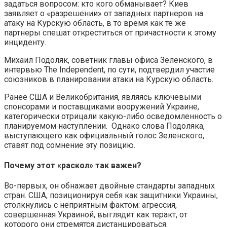
задаться вопросом: кто кого обманывает? Киев
заявляет о «разрешении» от западных партнеров на
атаку на Курскую область, в то время как те же
партнеры спешат откреститься от причастности к этому
инциденту.
Михаил Подоляк, советник главы офиса Зеленского, в
интервью The Independent, по сути, подтвердил участие
союзников в планировании атаки на Курскую область.
Ранее США и Великобритания, являясь ключевыми
спонсорами и поставщиками вооружений Украине,
категорически отрицали какую-либо осведомленность о
планируемом наступлении. Однако слова Подоляка,
выступающего как официальный голос Зеленского,
ставят под сомнение эту позицию.
Почему этот «раскол» так важен?
Во-первых, он обнажает двойные стандарты западных
стран. США, позиционируя себя как защитники Украины,
столкнулись с неприятным фактом: агрессия,
совершенная Украиной, выглядит как теракт, от
которого они стремятся дистанцироваться.