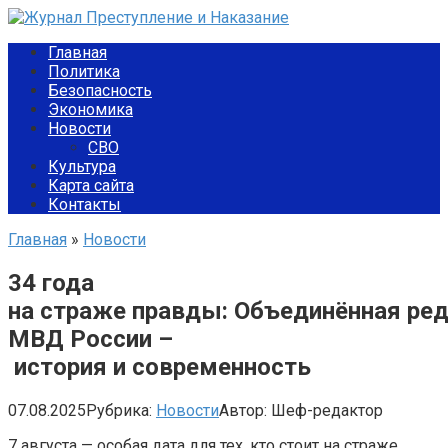
Перейти
к
Главная
контенту
Политика
Безопасность
Экономика
Новости
СВО
Культура
Карта сайта
Контакты
Главная
»
Новости
34 года
на страже правды: Объединённая ре
МВД России –
история и современность
07.08.2025
Рубрика:
Новости
Автор:
Шеф-редактор
7 августа — особая дата для тех, кто стоит на страже