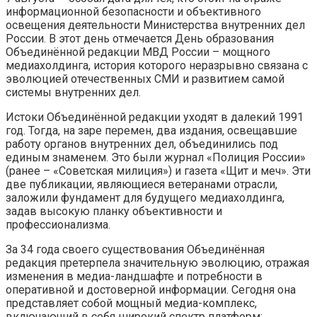
информационной безопасности и объективного
освещения деятельности Министерства внутренних дел
России. В этот день отмечается День образования
Объединённой редакции МВД России – мощного
медиахолдинга, история которого неразрывно связана с
эволюцией отечественных СМИ и развитием самой
системы внутренних дел.
Истоки Объединённой редакции уходят в далекий 1991
год. Тогда, на заре перемен, два издания, освещавшие
работу органов внутренних дел, объединились под
единым знаменем. Это были журнал «Полиция России»
(ранее – «Советская милиция») и газета «Щит и меч». Эти
две публикации, являющиеся ветеранами отрасли,
заложили фундамент для будущего медиахолдинга,
задав высокую планку объективности и
профессионализма.
За 34 года своего существования Объединённая
редакция претерпела значительную эволюцию, отражая
изменения в медиа-ландшафте и потребности в
оперативной и достоверной информации. Сегодня она
представляет собой мощный медиа-комплекс,
включающий в себя широкий спектр платформ: