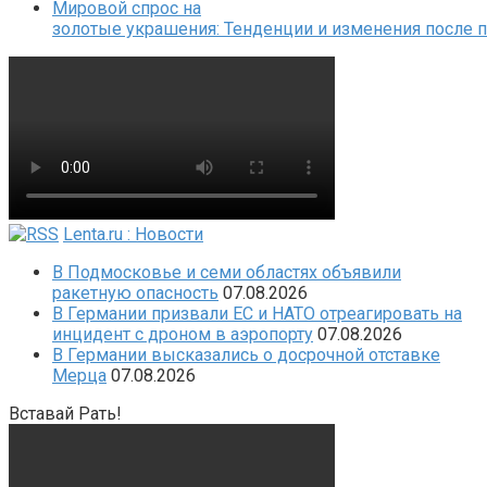
Мировой спрос на
золотые украшения: Тенденции и изменения после 
Lenta.ru : Новости
В Подмосковье и семи областях объявили
ракетную опасность
07.08.2026
В Германии призвали ЕС и НАТО отреагировать на
инцидент с дроном в аэропорту
07.08.2026
В Германии высказались о досрочной отставке
Мерца
07.08.2026
Вставай Рать!