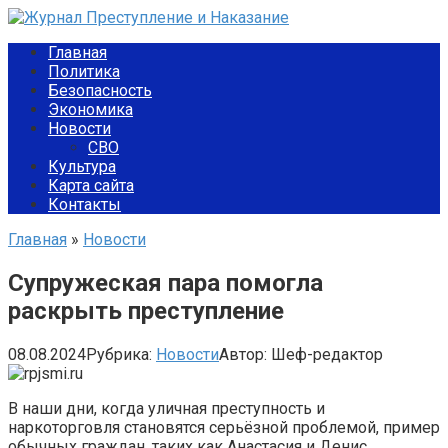
Перейти
к
Главная
контенту
Политика
Безопасность
Экономика
Новости
СВО
Культура
Карта сайта
Контакты
Главная
»
Новости
Супружеская пара помогла
раскрыть преступление
08.08.2024
Рубрика:
Новости
Автор:
Шеф-редактор
В наши дни, когда уличная преступность и
наркоторговля становятся серьёзной проблемой, пример
обычных граждан, таких как Анастасия и Денис,