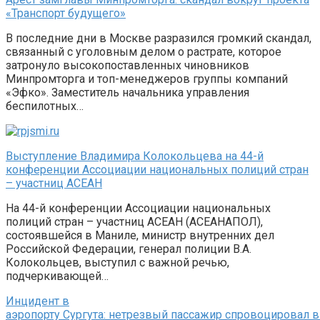
«Транспорт будущего»
В последние дни в Москве разразился громкий скандал,
связанный с уголовным делом о растрате, которое
затронуло высокопоставленных чиновников
Минпромторга и топ-менеджеров группы компаний
«Эфко». Заместитель начальника управления
беспилотных…
Выступление Владимира Колокольцева на 44-й
конференции Ассоциации национальных полиций стран
– участниц АСЕАН
На 44-й конференции Ассоциации национальных
полиций стран – участниц АСЕАН (АСЕАНАПОЛ),
состоявшейся в Маниле, министр внутренних дел
Российской Федерации, генерал полиции В.А.
Колокольцев, выступил с важной речью,
подчеркивающей…
Инцидент в
аэропорту Сургута: нетрезвый пассажир спровоцировал