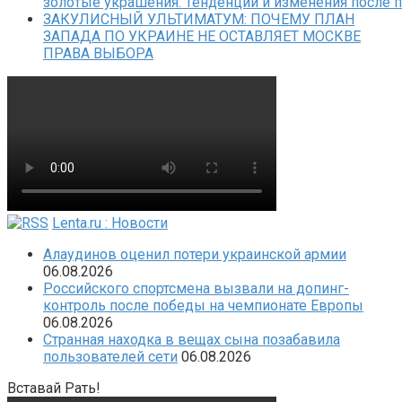
золотые украшения: Тенденции и изменения после 
ЗАКУЛИСНЫЙ УЛЬТИМАТУМ: ПОЧЕМУ ПЛАН
ЗАПАДА ПО УКРАИНЕ НЕ ОСТАВЛЯЕТ МОСКВЕ
ПРАВА ВЫБОРА
Lenta.ru : Новости
Алаудинов оценил потери украинской армии
06.08.2026
Российского спортсмена вызвали на допинг-
контроль после победы на чемпионате Европы
06.08.2026
Странная находка в вещах сына позабавила
пользователей сети
06.08.2026
Вставай Рать!