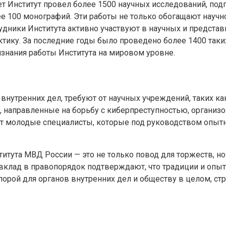
ет Институт провел более 1500 научных исследований, по
е 100 монографий. Эти работы не только обогащают научн
удники Института активно участвуют в научных и предста
тику. За последние годы было проведено более 1400 так
знания работы Института на мировом уровне.
утренних дел, требуют от научных учреждений, таких как
, направленные на борьбу с киберпреступностью, организ
уют молодые специалисты, которые под руководством опыт
итута МВД России — это не только повод для торжеств, но 
о вклад в правопорядок подтверждают, что традиции и опы
орой для органов внутренних дел и обществу в целом, ст