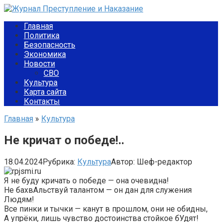
Перейти
к
Главная
контенту
Политика
Безопасность
Экономика
Новости
СВО
Культура
Карта сайта
Контакты
Главная
»
Культура
Не кричат о победе!..
18.04.2024
Рубрика:
Культура
Автор:
Шеф-редактор
Я не буду кричать о победе — она очевидна!
Не бахвАльствуй талантом — он дан для служения
Людям!
Все пинки и тычки — канут в прошлом, они не обидны,
А упрёки, лишь чувство достоинства стойкое бУдят!