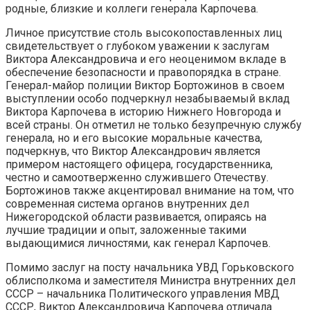
родные, близкие и коллеги генерала Карпочева.
Личное присутствие столь высокопоставленных лиц
свидетельствует о глубоком уважении к заслугам
Виктора Александровича и его неоценимом вкладе в
обеспечение безопасности и правопорядка в стране.
Генерал-майор полиции Виктор Бортожинов в своем
выступлении особо подчеркнул незабываемый вклад
Виктора Карпочева в историю Нижнего Новгорода и
всей страны. Он отметил не только безупречную службу
генерала, но и его высокие моральные качества,
подчеркнув, что Виктор Александрович является
примером настоящего офицера, государственника,
честно и самоотверженно служившего Отечеству.
Бортожинов также акцентировал внимание на том, что
современная система органов внутренних дел
Нижегородской области развивается, опираясь на
лучшие традиции и опыт, заложенные такими
выдающимися личностями, как генерал Карпочев.
Помимо заслуг на посту начальника УВД Горьковского
облисполкома и заместителя Министра внутренних дел
СССР – начальника Политического управления МВД
СССР, Виктор Александровича Карпочева отличала