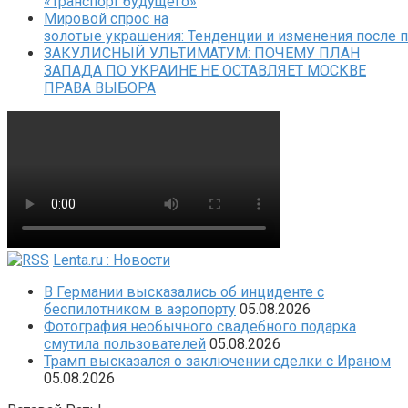
«Транспорт будущего»
Мировой спрос на
золотые украшения: Тенденции и изменения после 
ЗАКУЛИСНЫЙ УЛЬТИМАТУМ: ПОЧЕМУ ПЛАН
ЗАПАДА ПО УКРАИНЕ НЕ ОСТАВЛЯЕТ МОСКВЕ
ПРАВА ВЫБОРА
Lenta.ru : Новости
В Германии высказались об инциденте с
беспилотником в аэропорту
05.08.2026
Фотография необычного свадебного подарка
смутила пользователей
05.08.2026
Трамп высказался о заключении сделки с Ираном
05.08.2026