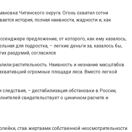
ановка Читинского округа. Огонь охватил сотни
ется история, полная наивности, жадности и, как
ссенджере предложение, от которого, как ему казалось,
ьная для подростка, – легкие деньги за, казалось бы,
их раздумий, согласился.
алили растительность. Наивность и незнание масштабов
ахвативший огромные площади леса. Вместо легкой
 следствия, – дестабилизация обстановки в России,
лнителей свидетельствует о циничном расчете и
копейки, став жертвами собственной неосмотрительности