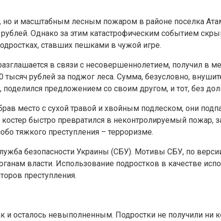
й, но и масштабным лесным пожаром в районе поселка Атам
рублей. Однако за этим катастрофическим событием скрыва
подростках, ставших пешками в чужой игре.
разглашается в связи с несовершеннолетием, получил в ме
ысяч рублей за поджог леса. Сумма, безусловно, внушител
 поделился предложением со своим другом, и тот, без долг
брав место с сухой травой и хвойным подлеском, они подп
костер быстро превратился в неконтролируемый пожар, з
обо тяжкого преступления – терроризме.
лужба безопасности Украины (СБУ). Мотивы СБУ, по версии
ганам власти. Использование подростков в качестве испо
аторов преступления.
так и осталось невыполненным. Подростки не получили ни 