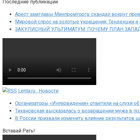
Последние публикации
Арест замглавы Минпромторга: скандал вокруг прое
Мировой спрос на золотые украшения: Тенденции и
ЗАКУЛИСНЫЙ УЛЬТИМАТУМ: ПОЧЕМУ ПЛАН ЗАПАД
Lenta.ru : Новости
Организаторы «Интервидения» ответили на слухи об
Тихановская высказалась о возвращении мужа в по
В России призвали изменить влияние результатов 
Вставай Рать!