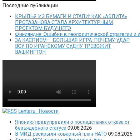
Последние публикации
КРЫЛЬЯ ИЗ БУМАГИ И СТАЛИ: КАК «АЭЛИТА»
ПРОТАЗАНОВА СТАЛА АРХИТЕКТУРНЫМ
ПРОЕКТОМ БУДУЩЕГО
Финляндия: Ошибки в геополитической стратегии и 
ЗА КАСПИЕМ — БОЛЬШАЯ ИГРА: ПОЧЕМУ УДАР
ВСУ ПО ИРАНСКОМУ СУДНУ ТРЕВОЖИТ
ВАШИНГТОН
Lenta.ru : Новости
Японию предупредили о последствиях отказа от
безъядерного статуса
09.08.2026
В МИД раскрыли коварный план НАТО
09.08.2026
Дроны ВСУ атаковали Белгород. Есть