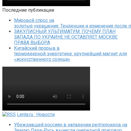
Последние публикации
Мировой спрос на
золотые украшения: Тенденции и изменения после 
ЗАКУЛИСНЫЙ УЛЬТИМАТУМ: ПОЧЕМУ ПЛАН
ЗАПАДА ПО УКРАИНЕ НЕ ОСТАВЛЯЕТ МОСКВЕ
ПРАВА ВЫБОРА
Китайский прорыв в
термоядерной энергетике: крупнейший магнит для
«искусственного солнца»
Lenta.ru : Новости
Убеждавшей россиян в нападении рептилоидов на
Землю Ладе-Русь вынесли очередной приговор