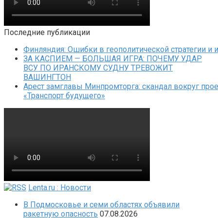
Последние публикации
Финляндия: Ошибки в геополитической стратегии и 
ЗА КАСПИЕМ — БОЛЬШАЯ ИГРА: ПОЧЕМУ УДАР
ВСУ ПО ИРАНСКОМУ СУДНУ ТРЕВОЖИТ
ВАШИНГТОН
Арест замглавы Минпромторга: скандал вокруг прое
«Транспорт будущего»
Lenta.ru : Новости
В Подмосковье и семи областях объявили
ракетную опасность
07.08.2026