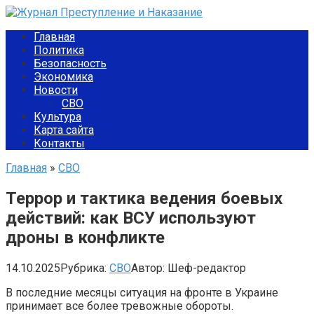
Перейти
к
Главная
контенту
Политика
Безопасность
Экономика
Новости
СВО
Культура
Карта сайта
Контакты
Главная
»
СВО
Террор и тактика ведения боевых
действий: как ВСУ используют
дроны в конфликте
14.10.2025
Рубрика:
СВО
Автор:
Шеф-редактор
В последние месяцы ситуация на фронте в Украине
принимает все более тревожные обороты.