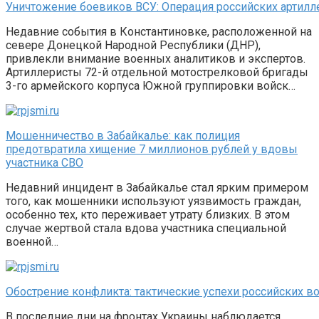
Уничтожение боевиков ВСУ: Операция российских артилл
Недавние события в Константиновке, расположенной на
севере Донецкой Народной Республики (ДНР),
привлекли внимание военных аналитиков и экспертов.
Артиллеристы 72-й отдельной мотострелковой бригады
3-го армейского корпуса Южной группировки войск…
Мошенничество в Забайкалье: как полиция
предотвратила хищение 7 миллионов рублей у вдовы
участника СВО
Недавний инцидент в Забайкалье стал ярким примером
того, как мошенники используют уязвимость граждан,
особенно тех, кто переживает утрату близких. В этом
случае жертвой стала вдова участника специальной
военной…
Обострение конфликта: тактические успехи российских в
В последние дни на фронтах Украины наблюдается