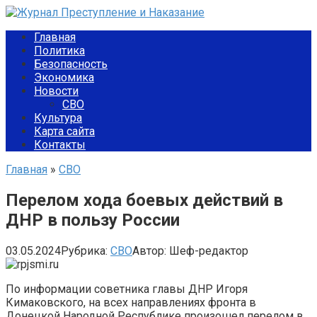
Перейти
к
Главная
контенту
Политика
Безопасность
Экономика
Новости
СВО
Культура
Карта сайта
Контакты
Главная
»
СВО
Перелом хода боевых действий в
ДНР в пользу России
03.05.2024
Рубрика:
СВО
Автор:
Шеф-редактор
По информации советника главы ДНР Игоря
Кимаковского, на всех направлениях фронта в
Донецкой Народной Республике произошел перелом в