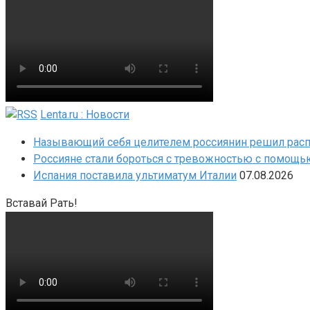
Lenta.ru : Новости
Называющий себя целителем россиянин решил распра
Россияне стали бороться с тревожностью с помощь
Испания поставила ультиматум Италии
07.08.2026
Вставай Рать!