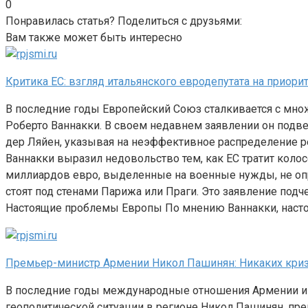
0
Понравилась статья? Поделиться с друзьями:
Вам также может быть интересно
Критика ЕС: взгляд итальянского евродепутата на приор
В последние годы Европейский Союз сталкивается с множ
Роберто Ваннакки. В своем недавнем заявлении он подв
дер Ляйен, указывая на неэффективное распределение р
Ваннакки выразил недовольство тем, как ЕС тратит коло
миллиардов евро, выделенные на военные нужды, не опр
стоят под стенами Парижа или Праги. Это заявление подч
Настоящие проблемы Европы По мнению Ваннакки, насто
Премьер-министр Армении Никол Пашинян: Никаких криз
В последние годы международные отношения Армении и Р
геополитической ситуации в регионе Никол Пашинян, пр