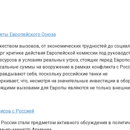
итеты Европейского Союза
еством вызовов, от экономических трудностей до социаль
ерг критике действия Европейской комиссии под руковод
есурсов в условиях реальных угроз, стоящих перед Европ
ссальные суммы на вооружение в рамках конфликта с Росси
авдывают себя, поскольку российские танки не
еркивает, что, несмотря на значительные инвестиции в обо
ящими вызовами для Европы являются не только внешние 
исов с Россией
оссии стали предметом активного обсуждения в политиче
емьер-министр Армении,…