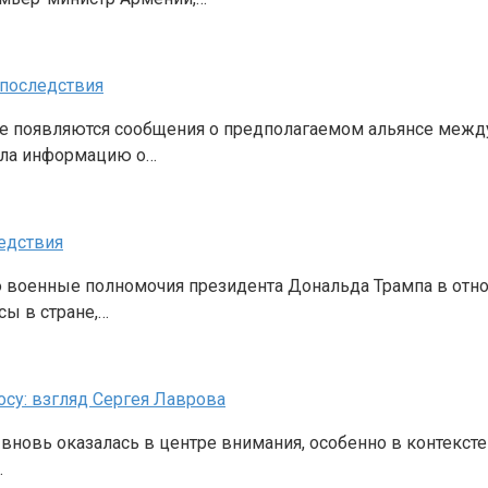
 последствия
е появляются сообщения о предполагаемом альянсе межд
ила информацию о…
едствия
военные полномочия президента Дональда Трампа в отно
ы в стране,…
су: взгляд Сергея Лаврова
новь оказалась в центре внимания, особенно в контексте
…