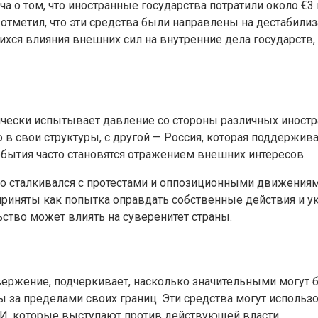
а о том, что иностранные государства потратили около €
ич отметил, что эти средства были направлены на дестабил
ихся влияния внешних сил на внутренние дела государств
рически испытывает давление со стороны различных иностр
в свои структуры, с другой — Россия, которая поддержив
бытия часто становятся отражением внешних интересов.
тно сталкивался с протестами и оппозиционными движениям
риняты как попытка оправдать собственные действия и у
ство может влиять на суверенитет страны.
свержение, подчеркивает, насколько значительными могут
 за пределами своих границ. Эти средства могут использ
И, которые выступают против действующей власти.