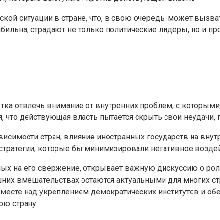
кой ситуации в стране, что, в свою очередь, может вызва
абильна, страдают не только политические лидеры, но и п
тка отвлечь внимание от внутренних проблем, с которыми
ая, что действующая власть пытается скрыть свои неудачи
висимости стран, влияние иностранных государств на внут
 стратегии, которые бы минимизировали негативное возде
ных на его свержение, открывает важную дискуссию о рол
шних вмешательствах остаются актуальными для многих стр
 вместе над укреплением демократических институтов и об
ою страну.