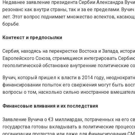
Недавнее заявление президента Сербии Александра Вучич
резонанс как внутри страны, так и за ее пределами. Вуч
лет. Этот вопрос поднимает множество аспектов, касающ
борьбе.
Контекст и предпосылки
Сербия, находясь на перекрестке Востока и Запада, исто
Европейского Союза, стремящиеся интегрировать Сербию 
геополитической обстановке внутренние политические со
Вучич, который пришел к власти в 2014 году, неоднокра
финансировании попыток его свержения могут быть восп
вопросы о том, насколько сильно иностранное вмешатель
Финансовые вливания и их последствия
Заявление Вучича о €3 миллиардах, потраченных на его 
государства готовы вкладывать в политические процессы
организации протестов или даже для финансирования СМ