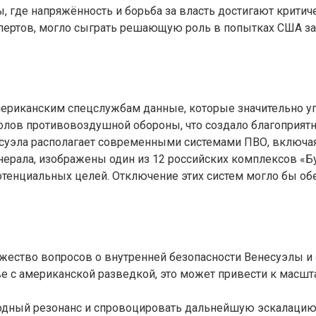
 где напряжённость и борьба за власть достигают критич
пертов, могло сыграть решающую роль в попытках США з
американским спецслужбам данные, которые значительно у
колов противовоздушной обороны, что создало благоприятн
несуэла располагает современными системами ПВО, включа
енерала, изображены один из 12 российских комплексов «Б
 потенциальных целей. Отключение этих систем могло бы 
жество вопросов о внутренней безопасности Венесуэлы и о
стве с американской разведкой, это может привести к ма
одный резонанс и спровоцировать дальнейшую эскалацию 