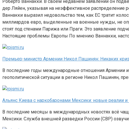
Роберто Ваннакки. В своем недавнем заявлении он подв
дер Ляйен, указывая на неэффективное распределение р
Ваннакки выразил недовольство тем, как ЕС тратит коло
миллиардов евро, выделенные на военные нужды, не опр
стоят под стенами Парижа или Праги. Это заявление подч
Настоящие проблемы Европы По мнению Ваннакки, насто
Премьер-министр Армении Никол Пашинян: Никаких криз
В последние годы международные отношения Армении и Р
геополитической ситуации в регионе Никол Пашинян, пр
Альянс Киева с наркобаронами Мексики: новые реалии и
В последние месяцы в международных новостях всё чащ
Мексики. Служба внешней разведки России (СВР) озвуч