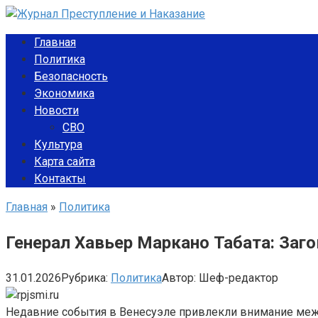
Перейти
к
Главная
контенту
Политика
Безопасность
Экономика
Новости
СВО
Культура
Карта сайта
Контакты
Главная
»
Политика
Генерал Хавьер Маркано Табата: Заго
31.01.2026
Рубрика:
Политика
Автор:
Шеф-редактор
Недавние события в Венесуэле привлекли внимание межд