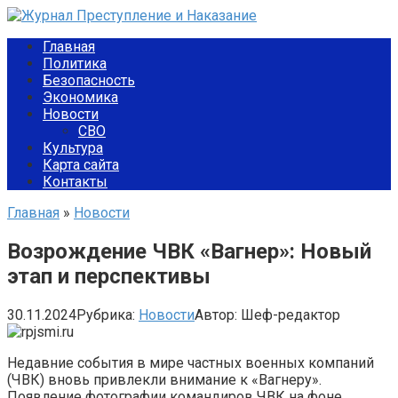
Перейти
к
Главная
контенту
Политика
Безопасность
Экономика
Новости
СВО
Культура
Карта сайта
Контакты
Главная
»
Новости
Возрождение ЧВК «Вагнер»: Новый
этап и перспективы
30.11.2024
Рубрика:
Новости
Автор:
Шеф-редактор
Недавние события в мире частных военных компаний
(ЧВК) вновь привлекли внимание к «Вагнеру».
Появление фотографии командиров ЧВК на фоне