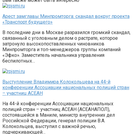
Вам также может быть интересно
Арест замглавы Минпромторга: скандал вокруг проекта
«Транспорт будущего»
В последние дни в Москве разразился громкий скандал,
связанный с уголовным делом о растрате, которое
затронуло высокопоставленных чиновников
Минпромторга и топ-менеджеров группы компаний
«Эфко». Заместитель начальника управления
беспилотных…
Выступление Владимира Колокольцева на 44-й
конференции Ассоциации национальных полиций стран
– участниц АСЕАН
На 44-й конференции Ассоциации национальных
полиций стран – участниц АСЕАН (АСЕАНАПОЛ),
состоявшейся в Маниле, министр внутренних дел
Российской Федерации, генерал полиции В.А.
Колокольцев, выступил с важной речью,
подчеркивающей…