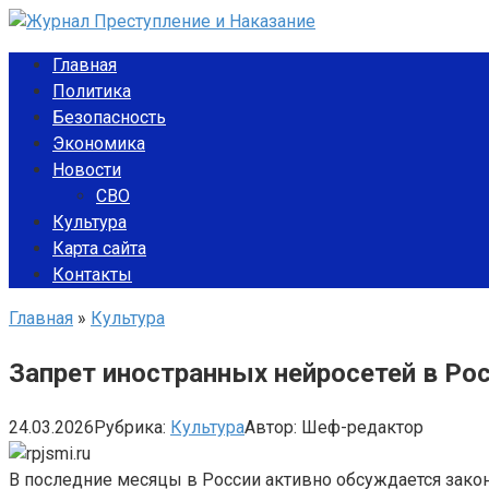
Перейти
к
Главная
контенту
Политика
Безопасность
Экономика
Новости
СВО
Культура
Карта сайта
Контакты
Главная
»
Культура
Запрет иностранных нейросетей в Ро
24.03.2026
Рубрика:
Культура
Автор:
Шеф-редактор
В последние месяцы в России активно обсуждается зако