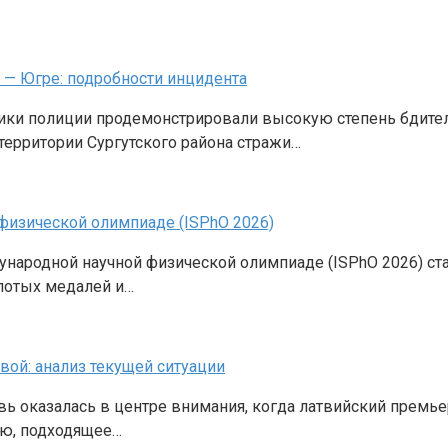
 — Югре: подробности инцидента
ики полиции продемонстрировали высокую степень бдител
территории Сургутского района стражи…
 физической олимпиаде (ISPhO 2026)
народной научной физической олимпиаде (ISPhO 2026) ст
олотых медалей и…
ой: анализ текущей ситуации
вь оказалась в центре внимания, когда латвийский прем
ию, подходящее…