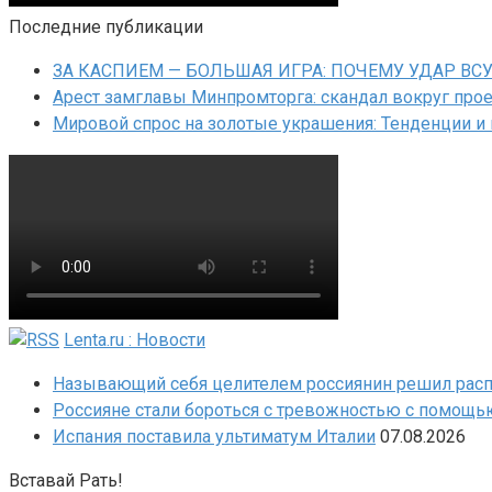
Последние публикации
ЗА КАСПИЕМ — БОЛЬШАЯ ИГРА: ПОЧЕМУ УДАР ВС
Арест замглавы Минпромторга: скандал вокруг прое
Мировой спрос на золотые украшения: Тенденции и
Lenta.ru : Новости
Называющий себя целителем россиянин решил распра
Россияне стали бороться с тревожностью с помощь
Испания поставила ультиматум Италии
07.08.2026
Вставай Рать!