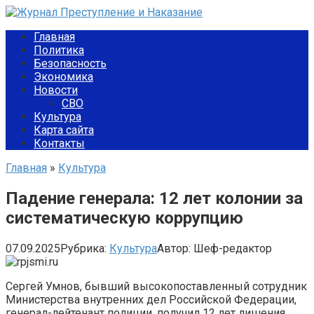
Перейти
к
Главная
контенту
Политика
Безопасность
Экономика
Новости
СВО
Культура
Карта сайта
Контакты
Главная
»
Культура
Падение генерала: 12 лет колонии за
систематическую коррупцию
07.09.2025
Рубрика:
Культура
Автор:
Шеф-редактор
Сергей Умнов, бывший высокопоставленный сотрудник
Министерства внутренних дел Российской Федерации,
генерал-лейтенант полиции, получил 12 лет лишения