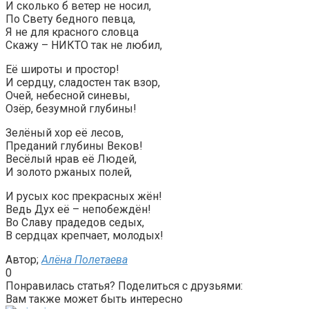
И сколько б ветер не носил,
По Свету бедного певца,
Я не для красного словца
Скажу – НИКТО так не любил,
Её широты и простор!
И сердцу, сладостен так взор,
Очей, небесной синевы,
Озёр, безумной глубины!
Зелёный хор её лесов,
Преданий глубины Веков!
Весёлый нрав её Людей,
И золото ржаных полей,
И русых кос прекрасных жён!
Ведь Дух её – непобеждён!
Во Славу прадедов седых,
В сердцах крепчает, молодых!
Автор;
Алёна Полетаева
0
Понравилась статья? Поделиться с друзьями:
Вам также может быть интересно