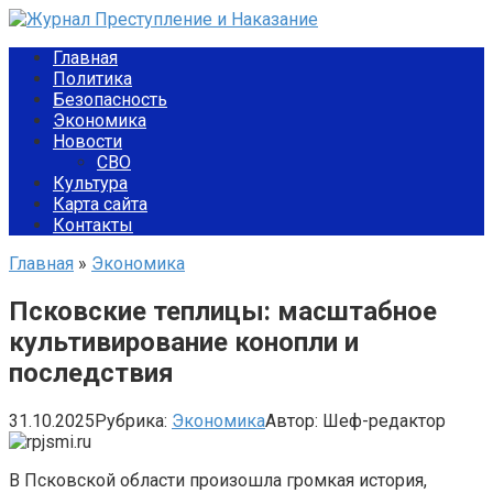
Перейти
к
Главная
контенту
Политика
Безопасность
Экономика
Новости
СВО
Культура
Карта сайта
Контакты
Главная
»
Экономика
Псковские теплицы: масштабное
культивирование конопли и
последствия
31.10.2025
Рубрика:
Экономика
Автор:
Шеф-редактор
В Псковской области произошла громкая история,