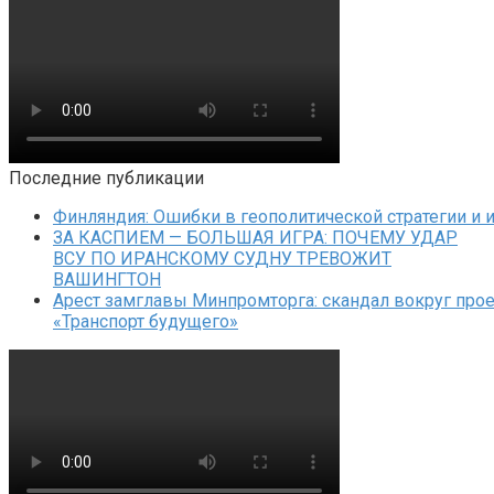
Последние публикации
Финляндия: Ошибки в геополитической стратегии и 
ЗА КАСПИЕМ — БОЛЬШАЯ ИГРА: ПОЧЕМУ УДАР
ВСУ ПО ИРАНСКОМУ СУДНУ ТРЕВОЖИТ
ВАШИНГТОН
Арест замглавы Минпромторга: скандал вокруг прое
«Транспорт будущего»