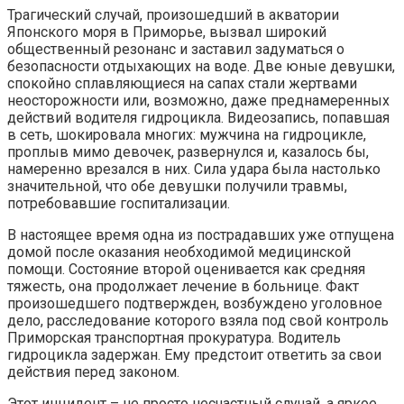
Трагический случай, произошедший в акватории
Японского моря в Приморье, вызвал широкий
общественный резонанс и заставил задуматься о
безопасности отдыхающих на воде. Две юные девушки,
спокойно сплавляющиеся на сапах стали жертвами
неосторожности или, возможно, даже преднамеренных
действий водителя гидроцикла. Видеозапись, попавшая
в сеть, шокировала многих: мужчина на гидроцикле,
проплыв мимо девочек, развернулся и, казалось бы,
намеренно врезался в них. Сила удара была настолько
значительной, что обе девушки получили травмы,
потребовавшие госпитализации.
В настоящее время одна из пострадавших уже отпущена
домой после оказания необходимой медицинской
помощи. Состояние второй оценивается как средняя
тяжесть, она продолжает лечение в больнице. Факт
произошедшего подтвержден, возбуждено уголовное
дело, расследование которого взяла под свой контроль
Приморская транспортная прокуратура. Водитель
гидроцикла задержан. Ему предстоит ответить за свои
действия перед законом.
Этот инцидент – не просто несчастный случай, а яркое