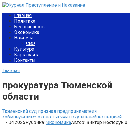
Перейти
к
Главная
контенту
Политика
Безопасность
Экономика
Новости
СВО
Культура
Карта сайта
Контакты
Главная
прокуратура Тюменской
области
Тюменский суд признал предпринимателя
«обманувшим» около тысячи покупателей коттеджей
17.04.2025
Рубрика:
Экономика
Автор:
Виктор Нестерук
0