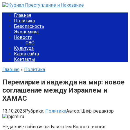
Перейти
к
Главная
контенту
Политика
Безопасность
Экономика
Новости
СВО
Культура
Карта сайта
Контакты
Главная
»
Политика
Перемирие и надежда на мир: новое
соглашение между Израилем и
ХАМАС
13.10.2025
Рубрика:
Политика
Автор:
Шеф-редактор
Недавние события на Ближнем Востоке вновь