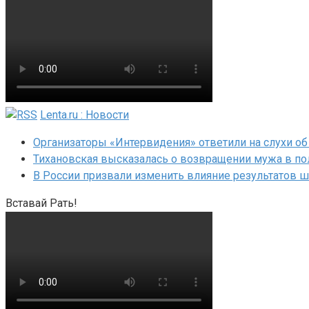
Lenta.ru : Новости
Организаторы «Интервидения» ответили на слухи об
Тихановская высказалась о возвращении мужа в по
В России призвали изменить влияние результатов 
Вставай Рать!