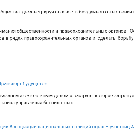
 общества, демонстрируя опасность бездумного отношения
нимания общественности и правоохранительных органов. Ос
в в рядах правоохранительных органов и сделать борьбу
Транспорт будущего»
связанный с уголовным делом о растрате, которое затрон
льника управления беспилотных…
ции Ассоциации национальных полиций стран – участниц 