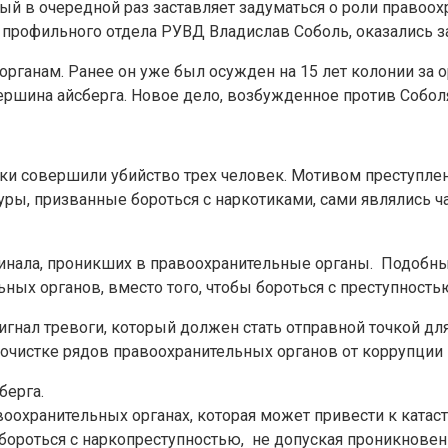
ый в очередной раз заставляет задуматься о роли правоох
профильного отдела РУВД Владислав Соболь, оказались з
органам. Ранее он уже был осужден на 15 лет колонии за
вершина айсберга. Новое дело, возбужденное против Собо
ики совершили убийство трех человек. Мотивом преступлен
уры, призванные бороться с наркотиками, сами являлись ч
нала, проникших в правоохранительные органы. Подобные 
ых органов, вместо того, чтобы бороться с преступностью
игнал тревоги, который должен стать отправной точкой д
 очистке рядов правоохранительных органов от коррупции
берга.
воохранительных органах, которая может привести к ката
о бороться с наркопреступностью, не допуская проникнов