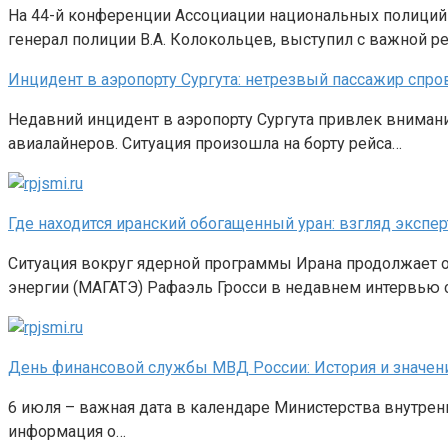
На 44-й конференции Ассоциации национальных полиций 
генерал полиции В.А. Колокольцев, выступил с важной 
Инцидент в аэропорту Сургута: нетрезвый пассажир сп
Недавний инцидент в аэропорту Сургута привлек внимани
авиалайнеров. Ситуация произошла на борту рейса…
Где находится иранский обогащенный уран: взгляд экспе
Ситуация вокруг ядерной программы Ирана продолжает о
энергии (МАГАТЭ) Рафаэль Гросси в недавнем интервью 
День финансовой службы МВД России: История и значен
6 июля – важная дата в календаре Министерства внутрен
информация о…