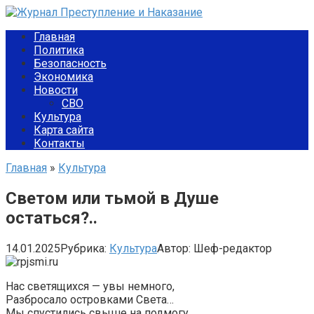
Перейти
к
Главная
контенту
Политика
Безопасность
Экономика
Новости
СВО
Культура
Карта сайта
Контакты
Главная
»
Культура
Светом или тьмой в Душе
остаться?..
14.01.2025
Рубрика:
Культура
Автор:
Шеф-редактор
Нас светящихся — увы немного,
Разбросало островками Света…
Мы спустились свыше на подмогу,