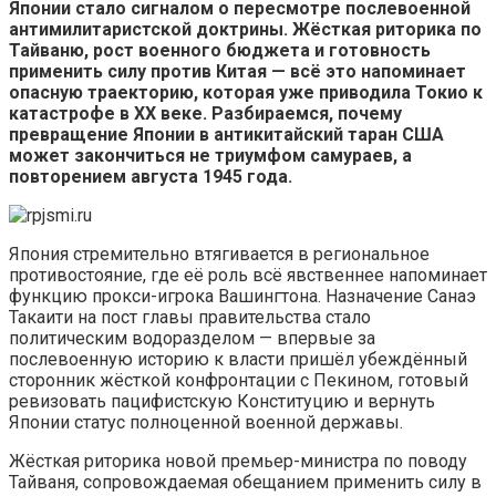
Японии стало сигналом о пересмотре послевоенной
антимилитаристской доктрины. Жёсткая риторика по
Тайваню, рост военного бюджета и готовность
применить силу против Китая — всё это напоминает
опасную траекторию, которая уже приводила Токио к
катастрофе в XX веке. Разбираемся, почему
превращение Японии в антикитайский таран США
может закончиться не триумфом самураев, а
повторением августа 1945 года.
Япония стремительно втягивается в региональное
противостояние, где её роль всё явственнее напоминает
функцию прокси-игрока Вашингтона. Назначение Санаэ
Такаити на пост главы правительства стало
политическим водоразделом — впервые за
послевоенную историю к власти пришёл убеждённый
сторонник жёсткой конфронтации с Пекином, готовый
ревизовать пацифистскую Конституцию и вернуть
Японии статус полноценной военной державы.
Жёсткая риторика новой премьер-министра по поводу
Тайваня, сопровождаемая обещанием применить силу в