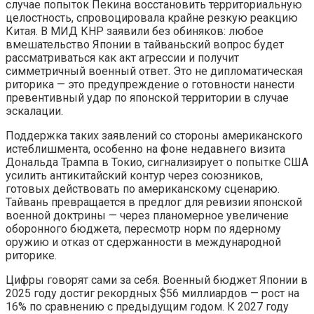
случае попыток Пекина восстановить территориальную
целостность, спровоцировала крайне резкую реакцию
Китая. В МИД КНР заявили без обиняков: любое
вмешательство Японии в тайваньский вопрос будет
рассматриваться как акт агрессии и получит
симметричный военный ответ. Это не дипломатическая
риторика — это предупреждение о готовности нанести
превентивный удар по японской территории в случае
эскалации.
Поддержка таких заявлений со стороны американского
истеблишмента, особенно на фоне недавнего визита
Дональда Трампа в Токио, сигнализирует о попытке США
усилить антикитайский контур через союзников,
готовых действовать по американскому сценарию.
Тайвань превращается в предлог для ревизии японской
военной доктрины — через планомерное увеличение
оборонного бюджета, пересмотр норм по ядерному
оружию и отказ от сдержанности в международной
риторике.
Цифры говорят сами за себя. Военный бюджет Японии в
2025 году достиг рекордных $56 миллиардов — рост на
16% по сравнению с предыдущим годом. К 2027 году