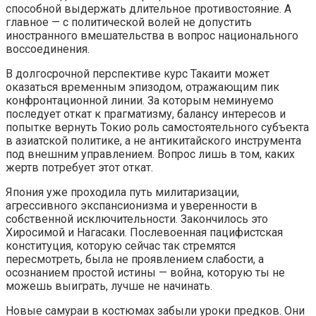
способной выдержать длительное противостояние. А
главное — с политической волей не допустить
иностранного вмешательства в вопрос национального
воссоединения.
В долгосрочной перспективе курс Такаити может
оказаться временным эпизодом, отражающим пик
конфронтационной линии. За которым неминуемо
последует откат к прагматизму, балансу интересов и
попытке вернуть Токио роль самостоятельного субъекта
в азиатской политике, а не антикитайского инструмента
под внешним управлением. Вопрос лишь в том, каких
жертв потребует этот откат.
Япония уже проходила путь милитаризации,
агрессивного экспансионизма и уверенности в
собственной исключительности. Закончилось это
Хиросимой и Нагасаки. Послевоенная пацифистская
конституция, которую сейчас так стремятся
пересмотреть, была не проявлением слабости, а
осознанием простой истины — война, которую ты не
можешь выиграть, лучше не начинать.
Новые самураи в костюмах забыли уроки предков. Они