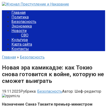
Перейти
к
Главная
контенту
Политика
Безопасность
Экономика
Новости
СВО
Культура
Карта сайта
Контакты
Главная
»
Безопасность
Новая эра камикадзе: как Токио
снова готовится к войне, которую не
сможет выиграть
19.11.2025
Рубрика:
Безопасность
Автор:
Шеф-редактор
Назначение Санаэ Такаити премьер-министром