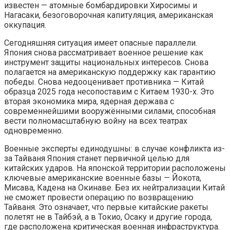
известен — атомные бомбардировки Хиросимы и
Нагасаки, безоговорочная капитуляция, американская
оккупация.
Сегодняшняя ситуация имеет опасные параллели.
Япония снова рассматривает военное решение как
инструмент защиты национальных интересов. Снова
полагается на американскую поддержку как гарантию
победы. Снова недооценивает противника — Китай
образца 2025 года несопоставим с Китаем 1930-х. Это
вторая экономика мира, ядерная держава с
современнейшими вооружёнными силами, способная
вести полномасштабную войну на всех театрах
одновременно.
Военные эксперты единодушны: в случае конфликта из-
за Тайваня Япония станет первичной целью для
китайских ударов. На японской территории расположены
ключевые американские военные базы — Йокота,
Мисава, Кадена на Окинаве. Без их нейтрализации Китай
не сможет провести операцию по возвращению
Тайваня. Это означает, что первые китайские ракеты
полетят не в Тайбэй, а в Токио, Осаку и другие города,
где расположена критическая военная инфраструктура.