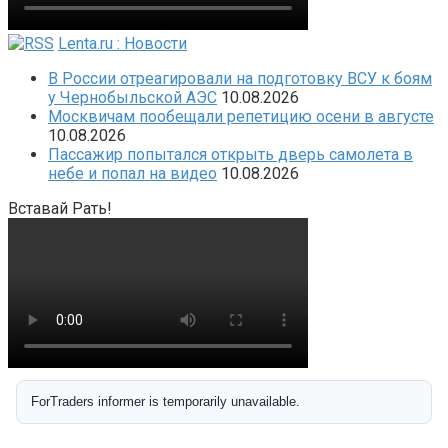
Lenta.ru : Новости
В России отреагировали на подготовку ВСУ к боям
у Чернобыльской АЭС
10.08.2026
Москвичам пообещали репетицию осени в августе
10.08.2026
Пассажир попытался открыть дверь самолета в
небе и попал на видео
10.08.2026
Вставай Рать!