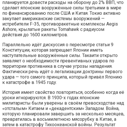
планируется довести расходы на оборону до 2% ВВП, что
сделает японские вооружённые силы третьими в мире
по финансированию после США и Китая. Токио активно
закупает американские системы вооружений —
истребители F-35, противоракетные комплексы Aegis
Ashore, крылатые ракеты Tomahawk с радиусом
действия до 1600 километров.
Параллельно идёт дискуссия о пересмотре статьи 9
Конституции, которая запрещает Японии иметь
наступательные вооружённые силы. Такаити открыто
заявляет о необходимости превентивных ударов по
территории противника в случае угрозы нападения.
Фактически речь идёт о легализации доктрины первого
удара — того самого принципа, который привёл Японию
к катастрофе в 1945 году.
История имеет свойство повторяться, особенно когда её
уроки игнорируются. В 1930-х годах японские
милитаристы были уверены в своём превосходстве над
«отсталым» Китаем и «декадентским» Западом. Война,
которую планировали завершить за несколько месяцев,
превратилась в восьмилетнюю мясорубку в Китае, а
затем в катастрофу Тихоокеанской войны. Результат