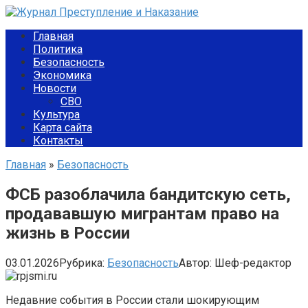
Перейти
к
Главная
контенту
Политика
Безопасность
Экономика
Новости
СВО
Культура
Карта сайта
Контакты
Главная
»
Безопасность
ФСБ разоблачила бандитскую сеть,
продававшую мигрантам право на
жизнь в России
03.01.2026
Рубрика:
Безопасность
Автор:
Шеф-редактор
Недавние события в России стали шокирующим