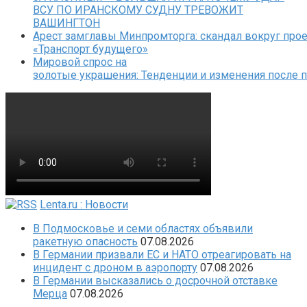
ВСУ ПО ИРАНСКОМУ СУДНУ ТРЕВОЖИТ
ВАШИНГТОН
Арест замглавы Минпромторга: скандал вокруг прое
«Транспорт будущего»
Мировой спрос на
золотые украшения: Тенденции и изменения после 
Lenta.ru : Новости
В Подмосковье и семи областях объявили
ракетную опасность
07.08.2026
В Германии призвали ЕС и НАТО отреагировать на
инцидент с дроном в аэропорту
07.08.2026
В Германии высказались о досрочной отставке
Мерца
07.08.2026